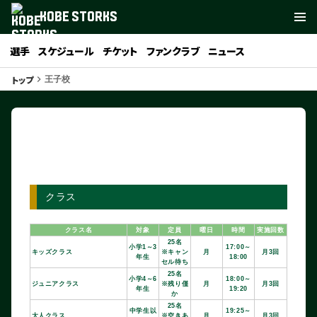
KOBE STORKS
選手
スケジュール
チケット
ファンクラブ
ニュース
トップ
keyboard_arrow_right
王子校
クラス
クラス名
対象
定員
曜日
時間
実施回数
25名
小学1～3
17:00～
キッズクラス
※キャン
月
月3回
年生
18:00
セル待ち
25名
小学4～6
18:00～
ジュニアクラス
※残り僅
月
月3回
年生
19:20
か
25名
中学生以
19:25～
大人クラス
※空きあ
月
月3回