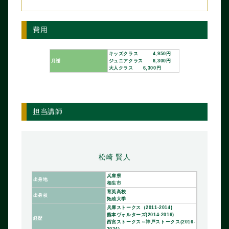
費用
キッズクラス 4,950円
月謝
ジュニアクラス 6,300円
大人クラス 6,300円
担当講師
松崎 賢人
兵庫県
出身地
相生市
育英高校
出身校
拓殖大学
兵庫ストークス（2011-2014)
熊本ヴォルターズ(2014-2016)
経歴
西宮ストークス～神戸ストークス(2016-