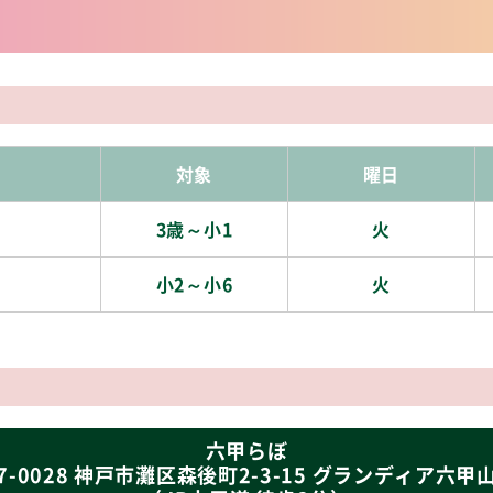
対象
曜日
3歳～小1
火
小2～小6
火
六甲らぼ
7-0028 神戸市灘区森後町2-3-15 グランディア六甲