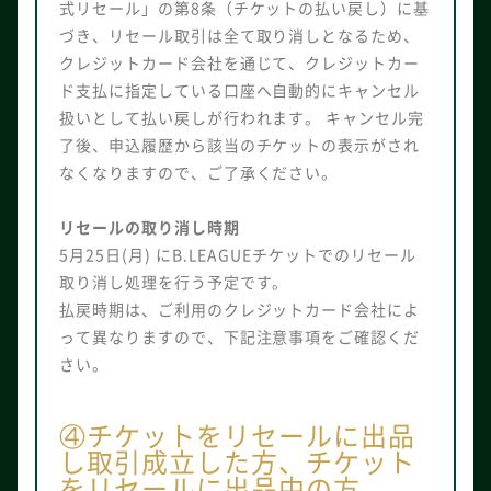
式リセール」の第8条（チケットの払い戻し）に基
づき、リセール取引は全て取り消しとなるため、
クレジットカード会社を通じて、クレジットカー
ド支払に指定している口座へ自動的にキャンセル
扱いとして払い戻しが行われます。 キャンセル完
了後、申込履歴から該当のチケットの表示がされ
なくなりますので、ご了承ください。
リセールの取り消し時期
5月25日(月) にB.LEAGUEチケットでのリセール
取り消し処理を行う予定です。
払戻時期は、ご利用のクレジットカード会社によ
って異なりますので、下記注意事項をご確認くだ
さい。
④チケットをリセールに出品
し取引成立した方、チケット
をリセールに出品中の方