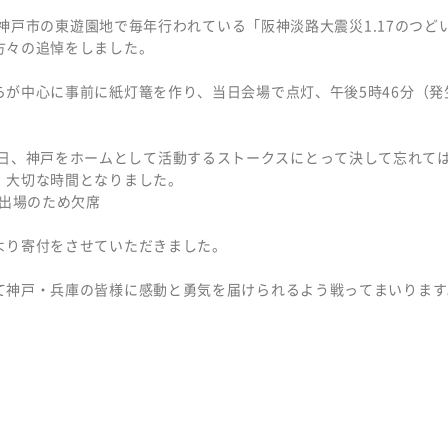
）、神戸市の東遊園地で毎年行われている「阪神淡路大震災1.17のつど
方々の追悼をしました。
が中心に事前に紙灯篭を作り、当日会場で点灯、午後5時46分（発
る1月17日、神戸をホームとして活動するストークスにとって決して忘れて
、大切な時間となりました。
ー出場のため欠席
より寄付をさせていただきました。
て神戸・兵庫の皆様に感動と勇気を届けられるよう戦ってまいります