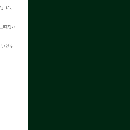
い」に、
生時刻か
はいけな
。