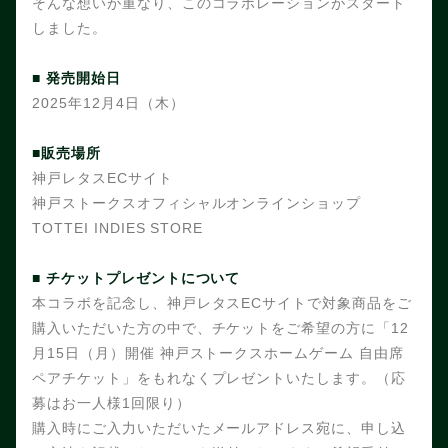
そんな想いが重なり、このコラボレーションがスタート
しました。
■ 発売開始日
2025
年12月4日（木）
■販売場所
神戸レタスECサイト
神戸ストークスオフィシャルオンラインショップ
TOTTEI INDIES STORE
■ チケットプレゼントについて
本コラボを記念し、神戸レタスECサイトで対象商品をご
購入いただいた方の中で、チケットをご希望の方に「12
月15日（月）開催 神戸ストークスホームゲーム 自由席
ペアチケット」をもれなくプレゼントいたします。（応
募はお一人様1回限り）
購入時にご入力いただいたメールアドレス宛に、申し込