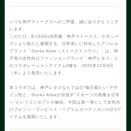
いつも神戸ストークスへのご声援、誠にありがとうご
ざ
います。
このたび、B.LEAGUE所属「神戸ストークス」が今シ
ー
ズンより
新たに展開する、日常使いに特化したアパレル
ブランド「Storks Kobe（ストークスコウベ）」は、神
戸発の女性向けファッションブランド「神戸レタス」と
のコラボレーションアイテム3種を、2025年12月4日
（木）より発売いたします。
本コラボでは、神戸レタスならではの“毎日着たい”デザ
イン性と、Storks Kobeが目指す“スポーツの熱量を日常
へ”というコンセプトが融合。今回は第一弾として女性向
けブルゾン・ワンピース・ペプラムカーディガンの計3ア
イテムを展開いたします。