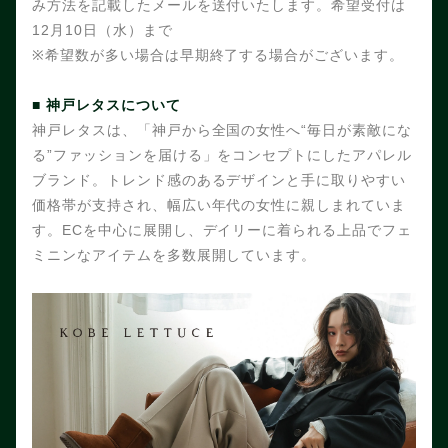
み方法を記載したメールを送付いたします。希望受付は
12月10日（水）まで
※
希望数が多い場合は早期終了する場合がございます。
■ 神戸レタスについて
神戸レタスは、「神戸から全国の女性へ“毎日が素敵にな
る”ファッションを届ける」をコンセプトにしたアパレル
ブランド。トレンド感のあるデザインと手に取りやすい
価格帯が支持され、幅広い年代の女性に親しまれていま
す。ECを中心に展開し、デイリーに着られる上品でフェ
ミニンなアイテムを多数展開しています。