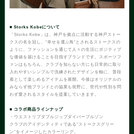
■ Storks Kobeについて
「
Storks Kobe
」は、神戸を拠点に活動する神戸ストー
クスの名を冠し、“幸せを運ぶ鳥”とされるストークスの
ように、ファッションを通じて人々の生活にポジティブ
な価値を届けることを目指すブランドです。スポーツフ
ァンはもちろん、クラブを知らない方にも日常的に取り
入れやすいシンプルで洗練されたデザインを軸に、普段
着として楽しめるアイテムを展開。今後はオリジナルの
みならず他ブランドとの協業も視野に、世代や性別を問
わず愛されるスタイルを提案していきます。
■ コラボ商品ラインナップ
・ウエストリブダブルジップダイバーブルゾン
クラブのアイデンティティである“ストークスグリー
ン”をイメージしたカラーリング。