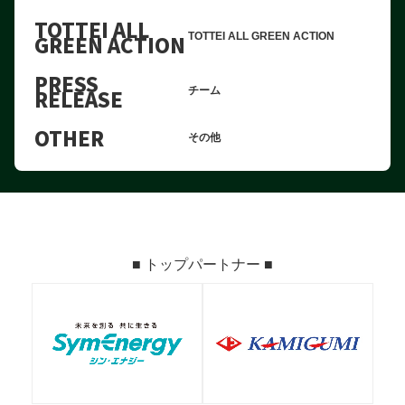
TOTTEI ALL
GREEN ACTION
TOTTEI ALL GREEN ACTION
PRESS
RELEASE
チーム
OTHER
その他
■ トップパートナー ■