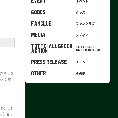
EVENT
イベント
GOODS
グッズ
FANCLUB
ファンクラブ
MEDIA
メディア
TOTTEI ALL GREEN
TOTTEI ALL
GREEN ACTION
ACTION
PRESS RELEASE
チーム
に得点を
OTHER
その他
なってか
め、11
にショッ