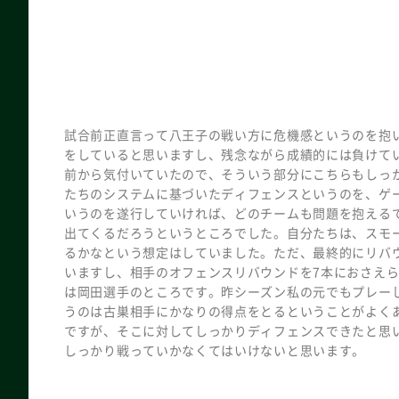
試合前正直言って八王子の戦い方に危機感というのを抱
をしていると思いますし、残念ながら成績的には負けて
前から気付いていたので、そういう部分にこちらもしっ
たちのシステムに基づいたディフェンスというのを、ゲ
いうのを遂行していければ、どのチームも問題を抱える
出てくるだろうというところでした。自分たちは、スモ
るかなという想定はしていました。ただ、最終的にリバウ
いますし、相手のオフェンスリバウンドを7本におさえ
は岡田選手のところです。昨シーズン私の元でもプレー
うのは古巣相手にかなりの得点をとるということがよく
ですが、そこに対してしっかりディフェンスできたと思
しっかり戦っていかなくてはいけないと思います。