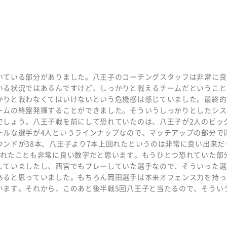
いている部分がありました。八王子のコーチングスタッフは非常に良
いる状況ではあるんですけど、しっかりと戦えるチームだということ
かりと戦わなくてはいけないという危機感は感じていました。最終的
ームの終盤発揮することができました。そういうしっかりとしたシス
でしょう。八王子戦を前にして恐れていたのは、八王子が2人のビッ
ールな選手が4人というラインナップなので、マッチアップの部分で
ンドが38本、八王子より7本上回れたというのは非常に良い出来だ
られたことも非常に良い数字だと思います。もうひとつ恐れていた部
していましたし、西宮でもプレーしていた選手なので、そういった選
あると思っていました。もちろん岡田選手は本来オフェンス力を持っ
います。それから、このあと後半戦5回八王子と当たるので、そうい