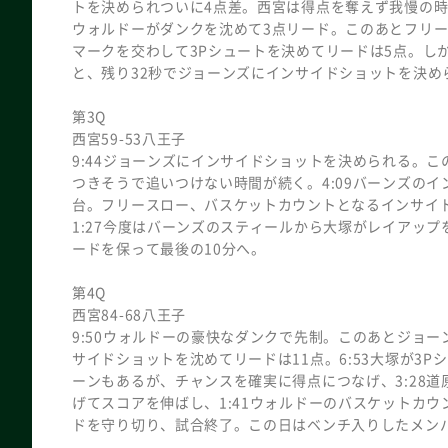
トを決められついに4点差。西宮は得点を奪えず我慢の時間
ウォルドーがダンクを沈めて3点リード。このあとフリー
マークを交わして3Pシュートを決めてリードは5点。しか
と、残り32秒でジョーンズにインサイドショットを決め
第3Q
西宮59-53八王子
9:44ジョーンズにインサイドショットを決められる。
つきそうで追いつけない時間が続く。4:09バーンズの
台。フリースロー、バスケットカウントとなるインサイド
1:27今度はバーンズのスティールから大塚がレイアッ
ードを保って最後の10分へ。
第4Q
西宮84-68八王子
9:50ウォルドーの豪快なダンクで先制。このあとジョ
サイドショットを沈めてリードは11点。6:53大塚が3
ーンもあるが、チャンスを確実に得点につなげ、3:28道
げてスコアを伸ばし、1:41ウォルドーのバスケットカ
ドを守り切り、試合終了。この日はベンチ入りしたメン