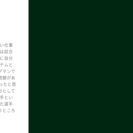
い仕事
は試合
に自分
テムと
グマンで
問題があ
ったと思
分として
手とい
た選手
うところ