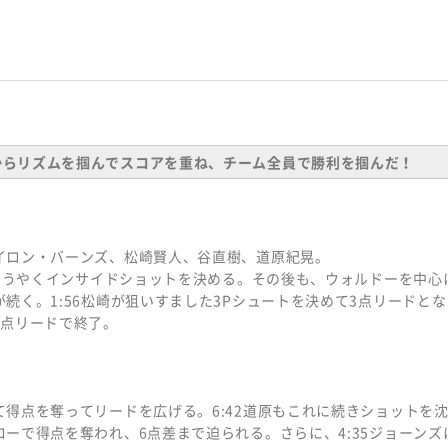
からリズムを掴んでスコアを重ね、チーム全員で勝利を掴んだ！
イロン・バーンズ、松崎賢人、谷直樹、道原紀晃。
がようやくインサイドショットを決める。その後も、ウォルドーを中心
続く。1:56松崎が狙いすました3Pシュートを決めて3点リードと
3点リードで終了。
得点を奪ってリードを広げる。6:42道原もこれに続きショットを沈
ーで得点を奪われ、6点差まで迫られる。さらに、4:35ジョーンズ