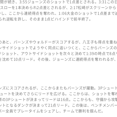
が続き、3:55ジョーンズのショットで1点差とされる。3:31この
スローを1本決められ2点差とされるが、2:17松崎がスクリーンから
し、ここから連続得点を奪われ、1:06大金のショットで1点差まで
られ逆転を許し、そのまま1点ビハインドで前半終了。
このあと、バーンズやウォルドーがスコアするが、八王子も得点を重
インサイドショットでようやく同点に追いつくと、ここからバーンズの
ショット、アウトサイドショットを次々と決めて1:39の時点で8点
プを沈めて10点リード。その後、ジョーンズに連続得点を奪われるが、
ーンズにスコアされるが、ここからまたもバーンズが躍動。3Pシュー
Pシュートを決めてさらにリードを広げる。ここからは、ショットを奪
原の3Pシュートが決まってリードは16点。ここからも、守備から攻
ウントとなるダンクが決まって21点リード。この後は、ベンチメンバ
バー全員でプレータイムをシェアし、チームで勝利を掴んだ。