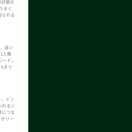
日好調の
うまく
迫られる
ね、追い
1人舞
リード。
6点リ
ト、イン
われるシ
撃につな
ーがリー