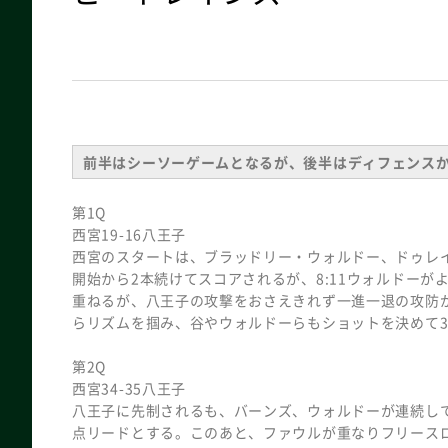
前半はシーソーゲームとなるが、後半はディフェンス
第1Q
西宮19-16八王子
西宮のスタートは、ブラッドリー・ウォルドー、ドゥレ
開始から2本続けてスコアされるが、8:11ウォルドー
重ねるが、八王子の攻撃をおさえきれず一進一退の攻防が
らリズムを掴み、谷やウォルドーらもショットを決めて
第2Q
西宮34-35八王子
八王子に先制されるも、バーンズ、ウォルドーが連続して
点リードとする。このあと、ファウルが重なりフリースロ