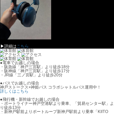
▶詳細は
こちら
●電車でお越しの場合
・阪急線「神戸三宮駅」より徒歩18分
・阪神線「神戸三宮駅」より徒歩17分
・JR線「三ノ宮駅」より徒歩20分
●バスでお越しの場合
神戸ストークス×神姫バス コラボシャトルバス運用中！
詳しくはこちら
●飛行機・新幹線でお越しの場合
・ポートライナー神戸空港駅より乗車、「貿易センター駅」よ
り徒歩13分
・新神戸駅前よりポートループ新神戸駅前より乗車「KIITO