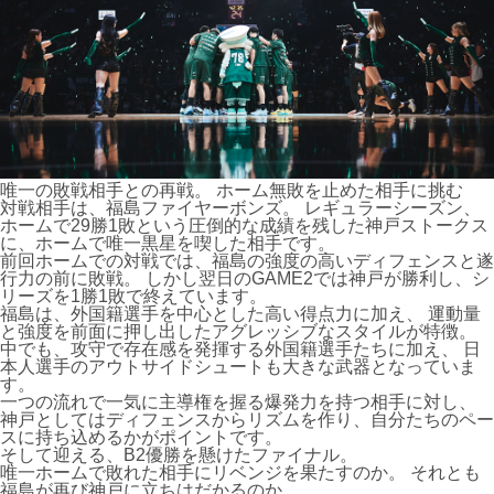
唯一の敗戦相手との再戦。 ホーム無敗を止めた相手に挑む
対戦相手は、福島ファイヤーボンズ。 レギュラーシーズン、
ホームで29勝1敗という圧倒的な成績を残した神戸ストークス
に、ホームで唯一黒星を喫した相手です。
前回ホームでの対戦では、福島の強度の高いディフェンスと遂
行力の前に敗戦。 しかし翌日のGAME2では神戸が勝利し、シ
リーズを1勝1敗で終えています。
福島は、外国籍選手を中心とした高い得点力に加え、 運動量
と強度を前面に押し出したアグレッシブなスタイルが特徴。
中でも、攻守で存在感を発揮する外国籍選手たちに加え、 日
本人選手のアウトサイドシュートも大きな武器となっていま
す。
一つの流れで一気に主導権を握る爆発力を持つ相手に対し、
神戸としてはディフェンスからリズムを作り、自分たちのペー
スに持ち込めるかがポイントです。
そして迎える、B2優勝を懸けたファイナル。
唯一ホームで敗れた相手にリベンジを果たすのか。 それとも
福島が再び神戸に立ちはだかるのか。