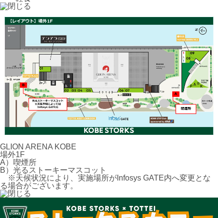
GLION ARENA KOBE
場外1F
A）喫煙所
B）光るストーキーマスコット
※天候状況により、実施場所がInfosys GATE内へ変更とな
る場合がございます。