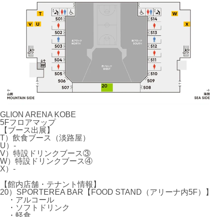
GLION ARENA KOBE
5Fフロアマップ
【ブース出展】
T）飲食ブース（淡路屋）
U）-
V）特設ドリンクブース③
W）特設ドリンクブース④
X）-
【館内店舗・テナント情報】
20）SPORTEREA BAR【FOOD STAND（アリーナ内5F）】
・アルコール
・ソフトドリンク
・軽食