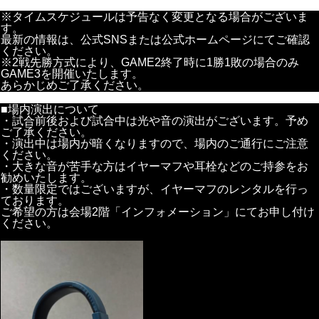
※タイムスケジュールは予告なく変更となる場合がございま
す。
最新の情報は、公式SNSまたは公式ホームページにてご確認
ください。
※2戦先勝方式により、GAME2終了時に1勝1敗の場合のみ
GAME3を開催いたします。
あらかじめご了承ください。
■場内演出について
・試合前後および試合中は光や音の演出がございます。予め
ご了承ください。
・演出中は場内が暗くなりますので、場内のご通行にご注意
ください。
・大きな音が苦手な方はイヤーマフや耳栓などのご持参をお
勧めいたします。
・数量限定ではございますが、イヤーマフのレンタルを行っ
ております。
ご希望の方は会場2階「インフォメーション」にてお申し付け
ください。