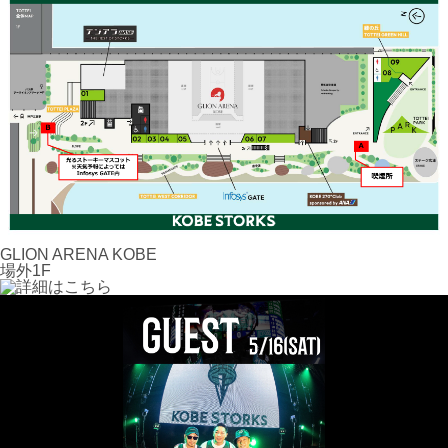
GLION ARENA KOBE
場外1F