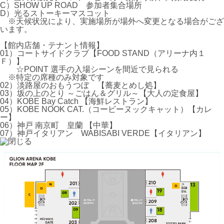
C）SHOW UP ROAD 参加者集合場所
D）光るストーキーマスコット
※天候状況により、実施場所が場外へ変更となる場合がござ
います。
【館内店舗・テナント情報】
01）コートサイドクラブ【FOOD STAND（アリーナ内１
Ｆ）】
☆POINT 選手の入場シーンを間近で見られる
※特定の席種のみ対象です
02）淡路屋のおもうつぼ 【蕎麦とめし処】
03）坂の上のとり ～ごはん＆グリル～【大人の定食屋】
04）KOBE Bay Catch 【海鮮レストラン】
05）KOBE NOOK CAT.（コービーヌックキャット）【カレ
ー】
06）神戸 南京町 皇蘭 【中華】
07）神戸イタリアン WABISABI VERDE【イタリアン】