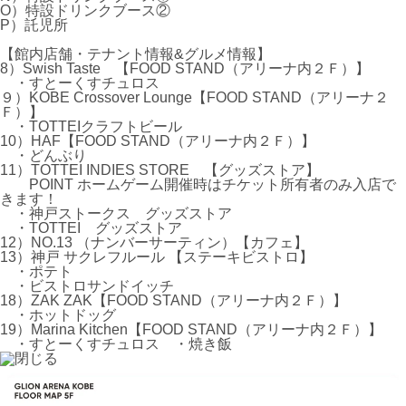
O）特設ドリンクブース②
P）託児所
【館内店舗・テナント情報&グルメ情報】
8）Swish Taste 【FOOD STAND（アリーナ内２Ｆ）】
・すとーくすチュロス
９）KOBE Crossover Lounge【FOOD STAND（アリーナ２
Ｆ）】
・TOTTEIクラフトビール
10）HAF【FOOD STAND（アリーナ内２Ｆ）】
・どんぶり
11）TOTTEI INDIES STORE 【グッズストア】
POINT ホームゲーム開催時はチケット所有者のみ入店で
きます！
・神戸ストークス グッズストア
・TOTTEI グッズストア
12）NO.13 （ナンバーサーティン）【カフェ】
13）神戸 サクレフルール 【ステーキビストロ】
・ポテト
・ビストロサンドイッチ
18）ZAK ZAK【FOOD STAND（アリーナ内２Ｆ）】
・ホットドッグ
19）Marina Kitchen【FOOD STAND（アリーナ内２Ｆ）】
・すとーくすチュロス ・焼き飯