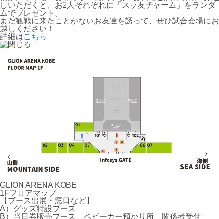
しいただくと、お2人それぞれに「スッ友チャーム」をランダ
ムでプレゼント。
まだ観戦に来たことがないお友達を誘って、ぜひ試合会場にお
越しください！
詳細は
こちら
GLION ARENA KOBE
1Fフロアマップ
【ブース出展・窓口など】
A）グッズ特設ブース
B）当日券販売ブース、ベビーカー預かり所、関係者受付