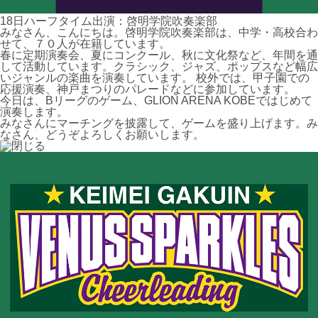
18日ハーフタイム出演：啓明学院吹奏楽部
みなさん、こんにちは。啓明学院吹奏楽部は、中学・高校合わ
せて、７０人が在籍しています。
春に定期演奏会、夏にコンクール、秋に文化祭など、年間を通
して活動しています。クラシック、ジャズ、ポップスなど幅広
いジャンルの楽曲を演奏しています。 校外では、甲子園での
応援演奏、神戸まつりのパレードなどに参加しています。
今日は、Bリーグのゲーム、GLION ARENA KOBEではじめて
演奏します。
みなさんにマーチングを披露して、ゲームを盛り上げます。み
なさん、どうぞよろしくお願いします。