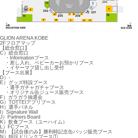
GLION ARENA KOBE
2Fフロアマップ
【総合窓口】
C）総合窓口
・Informationブース
・差し入れ、ベビーカーお預かりブース
・イヤーマフ貸し出し受付
【ブース出展】
D）-
E）グッズ特設ブース
・選手ガチャガチャブース
・オリジナル缶ジュース販売ブース
F）ガラガラ抽選会
G）TOTTEIアプリブース
H）選手パネル
I）Signature Wall
J）Partners Board
K）飲食ブース（ユーハイム）
L）FCブース
M）【試合後のみ】勝利時記念缶バッジ販売ブース
N）特設ドリンクブース①