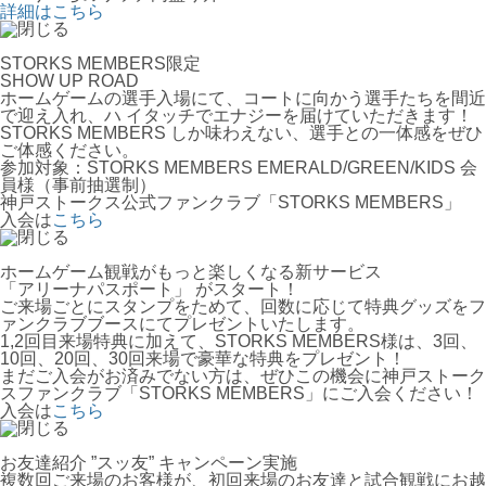
詳細はこちら
STORKS MEMBERS限定
SHOW UP ROAD
ホームゲームの選手入場にて、コートに向かう選手たちを間近
で迎え入れ、ハ イタッチでエナジーを届けていただきます！
STORKS MEMBERS しか味わえない、選手との一体感をぜひ
ご体感ください。
参加対象：STORKS MEMBERS EMERALD/GREEN/KIDS 会
員様（事前抽選制）
神戸ストークス公式ファンクラブ「STORKS MEMBERS」
入会は
こちら
ホームゲーム観戦がもっと楽しくなる新サービス
「アリーナパスポート」 がスタート！
ご来場ごとにスタンプをためて、回数に応じて特典グッズをフ
ァンクラブブースにてプレゼントいたします。
1,2回目来場特典に加えて、STORKS MEMBERS様は、3回、
10回、20回、30回来場で豪華な特典をプレゼント！
まだご入会がお済みでない方は、ぜひこの機会に神戸ストーク
スファンクラブ「STORKS MEMBERS」にご入会ください！
入会は
こちら
お友達紹介 ”スッ友” キャンペーン実施
複数回ご来場のお客様が、初回来場のお友達と試合観戦にお越